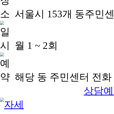
서울시 153개 동주민
월 1 ~ 2회
해당 동 주민센터 전화 
상담예