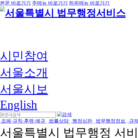
본문 바로가기
주메뉴 바로가기
하위메뉴 바로가기
시민참여
서울소개
서울시보
English
조례·규칙·훈령·예규
법률상담
행정심판
법무행정정보
규
서울특별시 법무행정 서