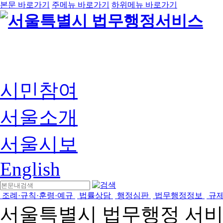
본문 바로가기
주메뉴 바로가기
하위메뉴 바로가기
시민참여
서울소개
서울시보
English
조례·규칙·훈령·예규
법률상담
행정심판
법무행정정보
규
서울특별시 법무행정 서