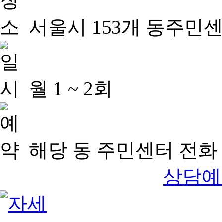
서울시 153개 동주민
월 1 ~ 2회
해당 동 주민센터 전화 
상담예