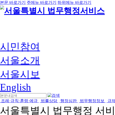
본문 바로가기
주메뉴 바로가기
하위메뉴 바로가기
시민참여
서울소개
서울시보
English
조례·규칙·훈령·예규
법률상담
행정심판
법무행정정보
규
서울특별시 법무행정 서