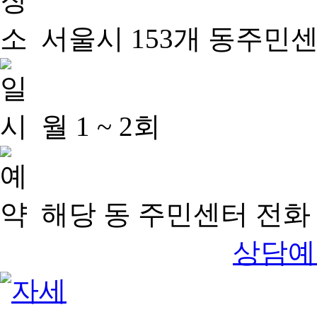
서울시 153개 동주민
월 1 ~ 2회
해당 동 주민센터 전화 
상담예