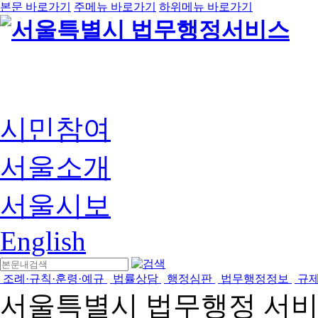
본문 바로가기
주메뉴 바로가기
하위메뉴 바로가기
시민참여
서울소개
서울시보
English
조례·규칙·훈령·예규
법률상담
행정심판
법무행정정보
규
서울특별시 법무행정 서