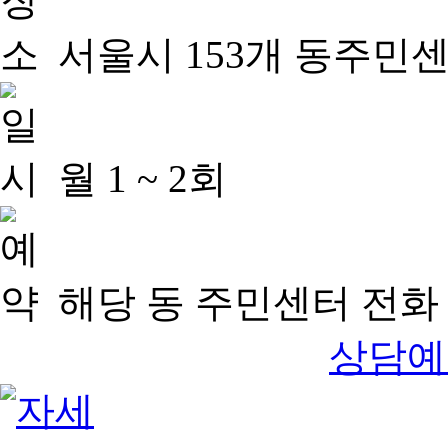
서울시 153개 동주민
월 1 ~ 2회
해당 동 주민센터 전화 
상담예