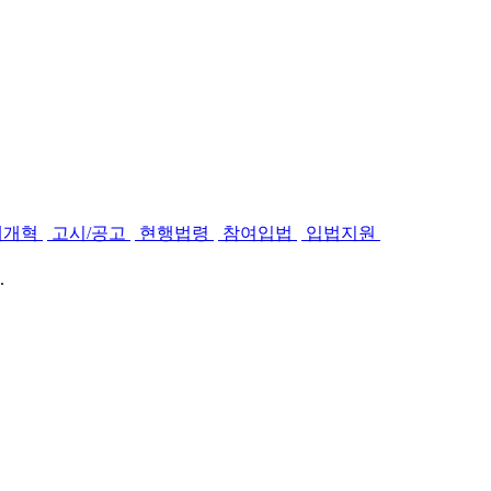
제개혁
고시/공고
현행법령
참여입법
입법지원
.