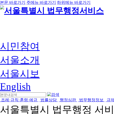
본문 바로가기
주메뉴 바로가기
하위메뉴 바로가기
시민참여
서울소개
서울시보
English
조례·규칙·훈령·예규
법률상담
행정심판
법무행정정보
규
서울특별시 법무행정 서