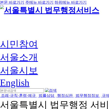
본문 바로가기
주메뉴 바로가기
하위메뉴 바로가기
시민참여
서울소개
서울시보
English
조례·규칙·훈령·예규
법률상담
행정심판
법무행정정보
규
서울특별시 법무행정 서