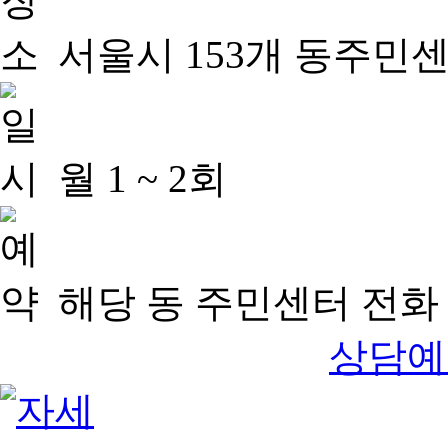
서울시 153개 동주민
월 1 ~ 2회
해당 동 주민센터 전화 
상담예