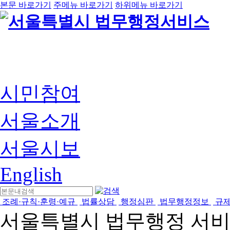
본문 바로가기
주메뉴 바로가기
하위메뉴 바로가기
시민참여
서울소개
서울시보
English
조례·규칙·훈령·예규
법률상담
행정심판
법무행정정보
규
서울특별시 법무행정 서