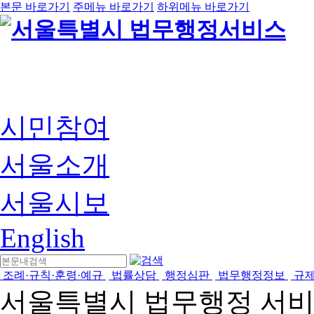
본문 바로가기
주메뉴 바로가기
하위메뉴 바로가기
시민참여
서울소개
서울시보
English
조례·규칙·훈령·예규
법률상담
행정심판
법무행정정보
규
서울특별시 법무행정 서