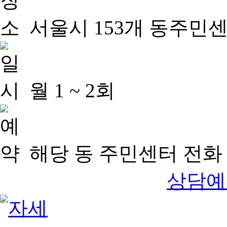
서울시 153개 동주민
월 1 ~ 2회
해당 동 주민센터 전화 
상담예