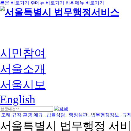
본문 바로가기
주메뉴 바로가기
하위메뉴 바로가기
시민참여
서울소개
서울시보
English
조례·규칙·훈령·예규
법률상담
행정심판
법무행정정보
규
서울특별시 법무행정 서