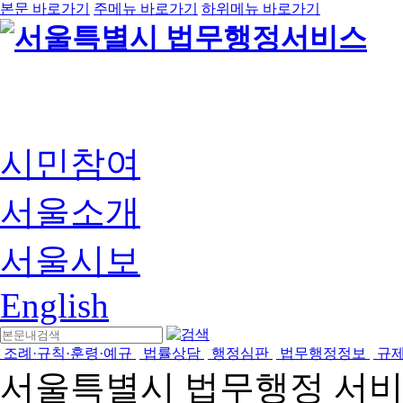
본문 바로가기
주메뉴 바로가기
하위메뉴 바로가기
시민참여
서울소개
서울시보
English
조례·규칙·훈령·예규
법률상담
행정심판
법무행정정보
규
서울특별시 법무행정 서