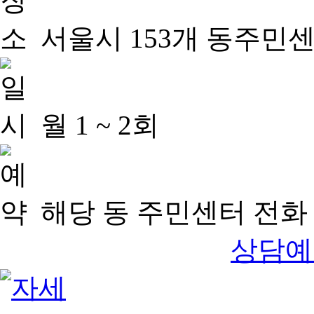
서울시 153개 동주민
월 1 ~ 2회
해당 동 주민센터 전화 
상담예