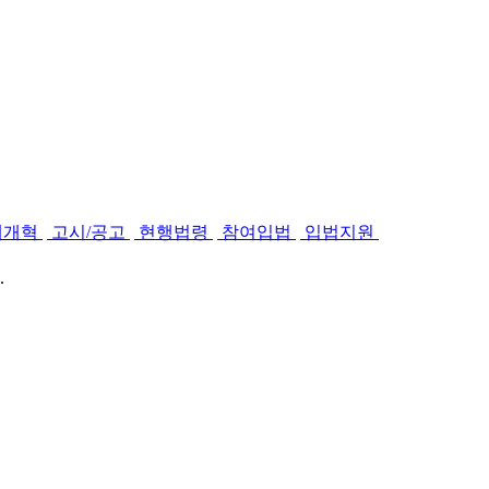
제개혁
고시/공고
현행법령
참여입법
입법지원
.