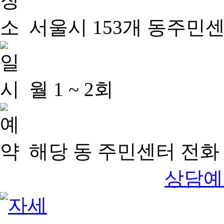
서울시 153개 동주민
월 1 ~ 2회
해당 동 주민센터 전화 
상담예