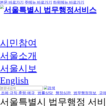
본문 바로가기
주메뉴 바로가기
하위메뉴 바로가기
시민참여
서울소개
서울시보
English
조례·규칙·훈령·예규
법률상담
행정심판
법무행정정보
규
서울특별시 법무행정 서