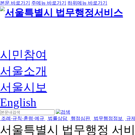
본문 바로가기
주메뉴 바로가기
하위메뉴 바로가기
시민참여
서울소개
서울시보
English
조례·규칙·훈령·예규
법률상담
행정심판
법무행정정보
규
서울특별시 법무행정 서