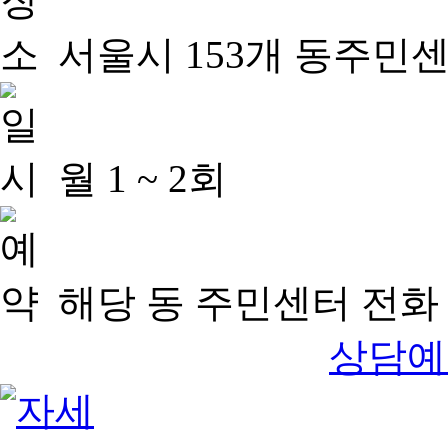
서울시 153개 동주민
월 1 ~ 2회
해당 동 주민센터 전화 
상담예