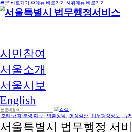
본문 바로가기
주메뉴 바로가기
하위메뉴 바로가기
시민참여
서울소개
서울시보
English
조례·규칙·훈령·예규
법률상담
행정심판
법무행정정보
규
서울특별시 법무행정 서