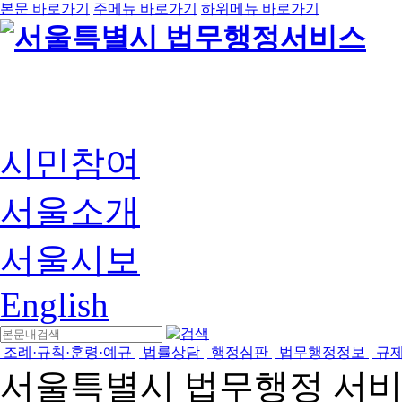
본문 바로가기
주메뉴 바로가기
하위메뉴 바로가기
시민참여
서울소개
서울시보
English
조례·규칙·훈령·예규
법률상담
행정심판
법무행정정보
규
서울특별시 법무행정 서