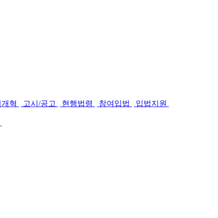
제개혁
고시/공고
현행법령
참여입법
입법지원
.