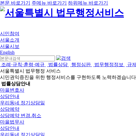
본문 바로가기
주메뉴 바로가기
하위메뉴 바로가기
시민참여
서울소개
서울시보
English
조례·규칙·훈령·예규
법률상담
행정심판
법무행정정보
규
서울특별시 법무행정 서비스
시민권익증진을 위한 행정서비스를 구현하도록 노력하겠습니다
법률상담안내
마을변호사
상담안내
우리동네 정기상담일
상담예약
상담예약 변경.취소
마을법무사
상담안내
우리동네 정기상담일