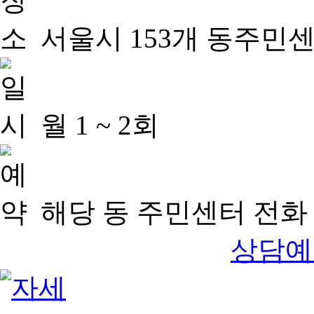
서울시 153개 동주민
월 1 ~ 2회
해당 동 주민센터 전화 
상담예