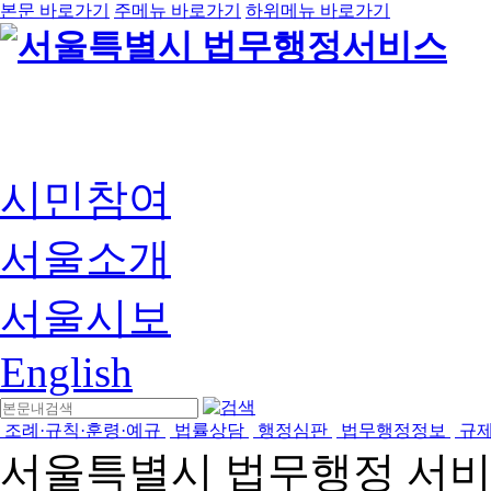
본문 바로가기
주메뉴 바로가기
하위메뉴 바로가기
시민참여
서울소개
서울시보
English
조례·규칙·훈령·예규
법률상담
행정심판
법무행정정보
규
서울특별시 법무행정 서