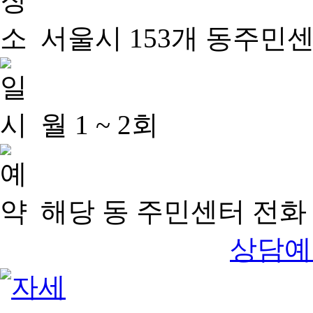
서울시 153개 동주민
월 1 ~ 2회
해당 동 주민센터 전화 
상담예