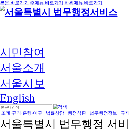
본문 바로가기
주메뉴 바로가기
하위메뉴 바로가기
시민참여
서울소개
서울시보
English
조례·규칙·훈령·예규
법률상담
행정심판
법무행정정보
규
서울특별시 법무행정 서