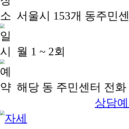
서울시 153개 동주민
월 1 ~ 2회
해당 동 주민센터 전화 
상담예