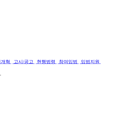
제개혁
고시/공고
현행법령
참여입법
입법지원
.