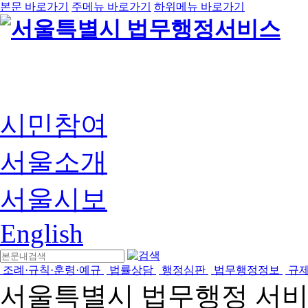
본문 바로가기
주메뉴 바로가기
하위메뉴 바로가기
시민참여
서울소개
서울시보
English
조례·규칙·훈령·예규
법률상담
행정심판
법무행정정보
규
서울특별시 법무행정 서