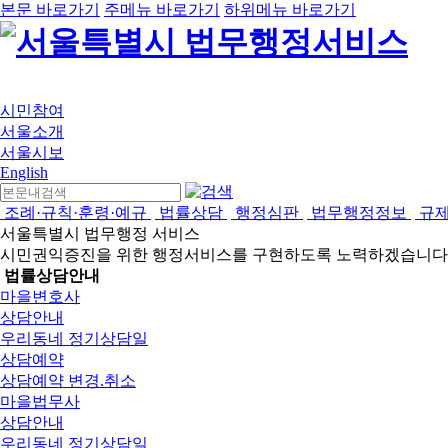
본문 바로가기
주메뉴 바로가기
하위메뉴 바로가기
시민참여
서울소개
서울시보
English
조례·규칙·훈령·예규
법률상담
행정심판
법무행정정보
규
서울특별시 법무행정 서비스
시민권익증진을 위한 행정서비스를 구현하도록 노력하겠습니다
법률상담안내
마을변호사
상담안내
우리동네 정기상담일
상담예약
상담예약 변경.취소
마을법무사
상담안내
우리동네 정기상담일