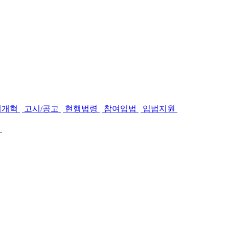
제개혁
고시/공고
현행법령
참여입법
입법지원
.