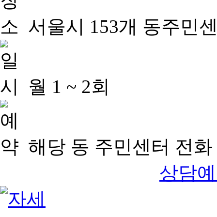
서울시 153개 동주민
월 1 ~ 2회
해당 동 주민센터 전화 
상담예