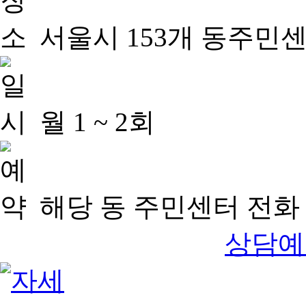
서울시 153개 동주민
월 1 ~ 2회
해당 동 주민센터 전화 
상담예