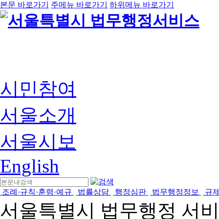
본문 바로가기
주메뉴 바로가기
하위메뉴 바로가기
시민참여
서울소개
서울시보
English
조례·규칙·훈령·예규
법률상담
행정심판
법무행정정보
규
서울특별시 법무행정 서