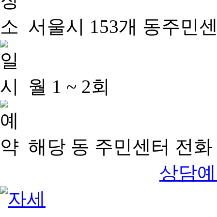
서울시 153개 동주민
월 1 ~ 2회
해당 동 주민센터 전화 
상담예