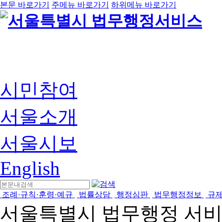
본문 바로가기
주메뉴 바로가기
하위메뉴 바로가기
시민참여
서울소개
서울시보
English
조례·규칙·훈령·예규
법률상담
행정심판
법무행정정보
규
서울특별시 법무행정 서