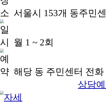
서울시 153개 동주민
월 1 ~ 2회
해당 동 주민센터 전화 
상담예