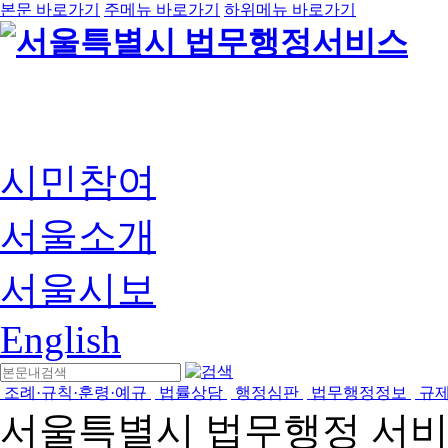
본문 바로가기
주메뉴 바로가기
하위메뉴 바로가기
시민참여
서울소개
서울시보
English
조례·규칙·훈령·예규
법률상담
행정심판
법무행정정보
규
서울특별시 법무행정 서