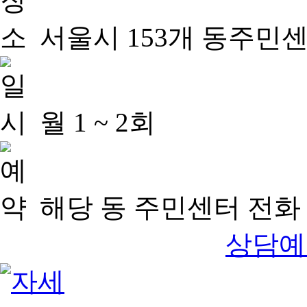
서울시 153개 동주민
월 1 ~ 2회
해당 동 주민센터 전화 
상담예