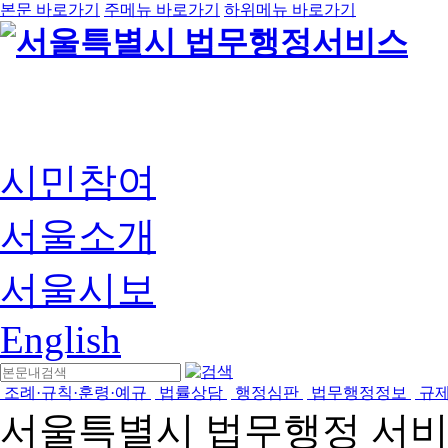
본문 바로가기
주메뉴 바로가기
하위메뉴 바로가기
시민참여
서울소개
서울시보
English
조례·규칙·훈령·예규
법률상담
행정심판
법무행정정보
규
서울특별시 법무행정 서