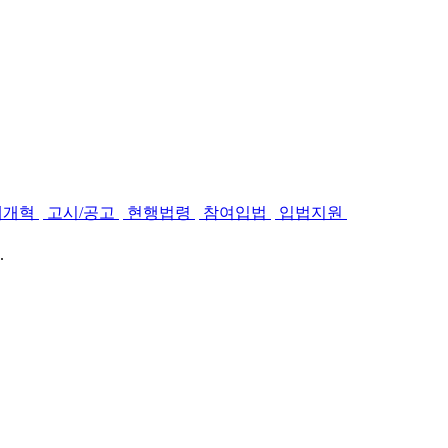
제개혁
고시/공고
현행법령
참여입법
입법지원
.