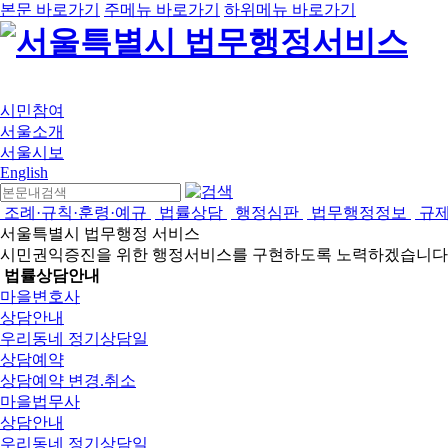
본문 바로가기
주메뉴 바로가기
하위메뉴 바로가기
시민참여
서울소개
서울시보
English
조례·규칙·훈령·예규
법률상담
행정심판
법무행정정보
규
서울특별시 법무행정 서비스
시민권익증진을 위한 행정서비스를 구현하도록 노력하겠습니다
법률상담안내
마을변호사
상담안내
우리동네 정기상담일
상담예약
상담예약 변경.취소
마을법무사
상담안내
우리동네 정기상담일