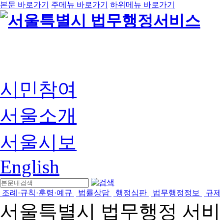
본문 바로가기
주메뉴 바로가기
하위메뉴 바로가기
시민참여
서울소개
서울시보
English
조례·규칙·훈령·예규
법률상담
행정심판
법무행정정보
규
서울특별시 법무행정 서