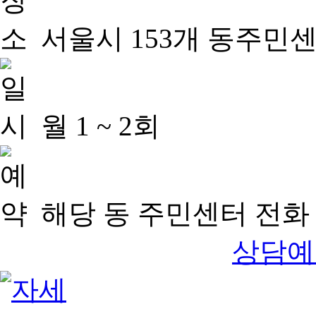
서울시 153개 동주민
월 1 ~ 2회
해당 동 주민센터 전화 
상담예