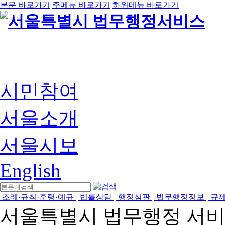
본문 바로가기
주메뉴 바로가기
하위메뉴 바로가기
시민참여
서울소개
서울시보
English
조례·규칙·훈령·예규
법률상담
행정심판
법무행정정보
규
서울특별시 법무행정 서