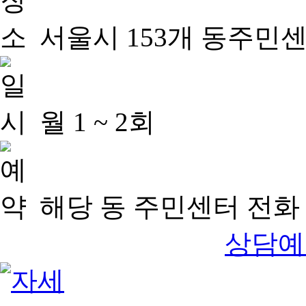
서울시 153개 동주민
월 1 ~ 2회
해당 동 주민센터 전화 
상담예