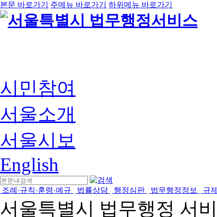
본문 바로가기
주메뉴 바로가기
하위메뉴 바로가기
시민참여
서울소개
서울시보
English
조례·규칙·훈령·예규
법률상담
행정심판
법무행정정보
규
서울특별시 법무행정 서