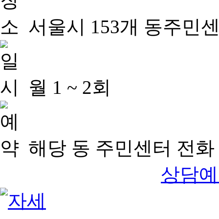
서울시 153개 동주민
월 1 ~ 2회
해당 동 주민센터 전화 
상담예