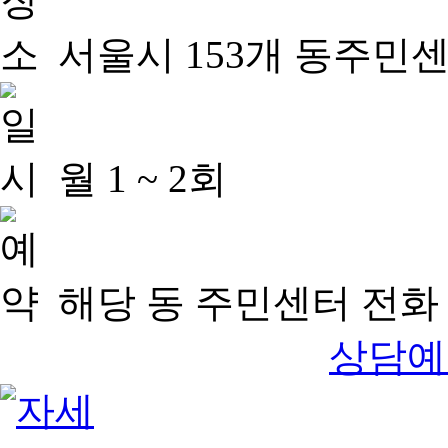
서울시 153개 동주민
월 1 ~ 2회
해당 동 주민센터 전화 
상담예