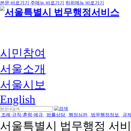
본문 바로가기
주메뉴 바로가기
하위메뉴 바로가기
시민참여
서울소개
서울시보
English
조례·규칙·훈령·예규
법률상담
행정심판
법무행정정보
규
서울특별시 법무행정 서