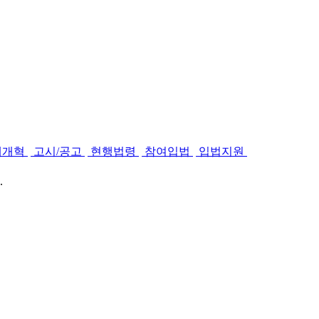
제개혁
고시/공고
현행법령
참여입법
입법지원
.