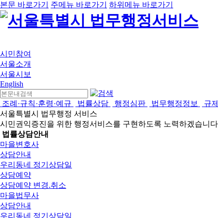
본문 바로가기
주메뉴 바로가기
하위메뉴 바로가기
시민참여
서울소개
서울시보
English
조례·규칙·훈령·예규
법률상담
행정심판
법무행정정보
규
서울특별시 법무행정 서비스
시민권익증진을 위한 행정서비스를 구현하도록 노력하겠습니다
법률상담안내
마을변호사
상담안내
우리동네 정기상담일
상담예약
상담예약 변경.취소
마을법무사
상담안내
우리동네 정기상담일