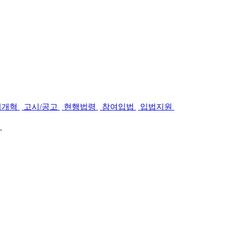
제개혁
고시/공고
현행법령
참여입법
입법지원
.