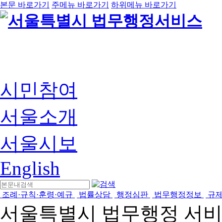
본문 바로가기
주메뉴 바로가기
하위메뉴 바로가기
시민참여
서울소개
서울시보
English
조례·규칙·훈령·예규
법률상담
행정심판
법무행정정보
규
서울특별시 법무행정 서