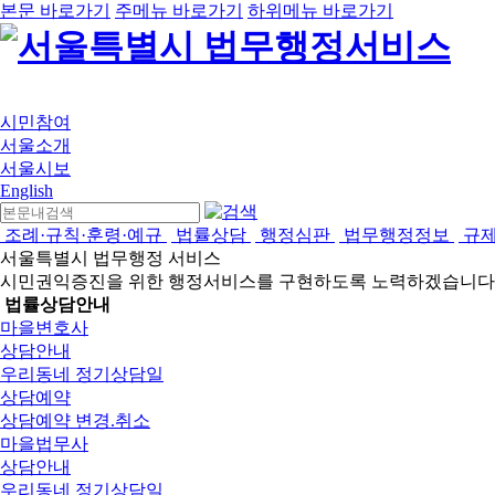
본문 바로가기
주메뉴 바로가기
하위메뉴 바로가기
시민참여
서울소개
서울시보
English
조례·규칙·훈령·예규
법률상담
행정심판
법무행정정보
규
서울특별시 법무행정 서비스
시민권익증진을 위한 행정서비스를 구현하도록 노력하겠습니다
법률상담안내
마을변호사
상담안내
우리동네 정기상담일
상담예약
상담예약 변경.취소
마을법무사
상담안내
우리동네 정기상담일