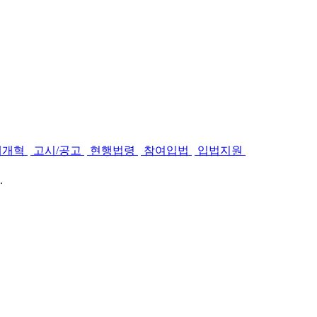
제개혁
고시/공고
현행법령
참여입법
입법지원
.