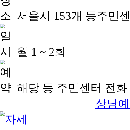
서울시 153개 동주민
월 1 ~ 2회
해당 동 주민센터 전화 
상담예