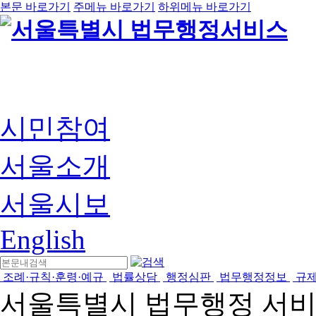
본문 바로가기
주메뉴 바로가기
하위메뉴 바로가기
시민참여
서울소개
서울시보
English
조례·규칙·훈령·예규
법률상담
행정심판
법무행정정보
규
서울특별시 법무행정 서