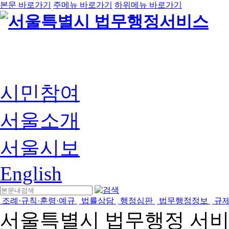
본문 바로가기
주메뉴 바로가기
하위메뉴 바로가기
시민참여
서울소개
서울시보
English
조례·규칙·훈령·예규
법률상담
행정심판
법무행정정보
규
서울특별시 법무행정 서