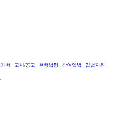
제개혁
고시/공고
현행법령
참여입법
입법지원
.