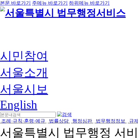
본문 바로가기
주메뉴 바로가기
하위메뉴 바로가기
시민참여
서울소개
서울시보
English
조례·규칙·훈령·예규
법률상담
행정심판
법무행정정보
규
서울특별시 법무행정 서