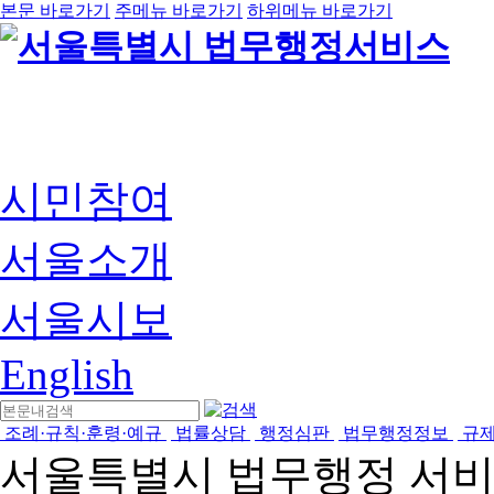
본문 바로가기
주메뉴 바로가기
하위메뉴 바로가기
시민참여
서울소개
서울시보
English
조례·규칙·훈령·예규
법률상담
행정심판
법무행정정보
규
서울특별시 법무행정 서