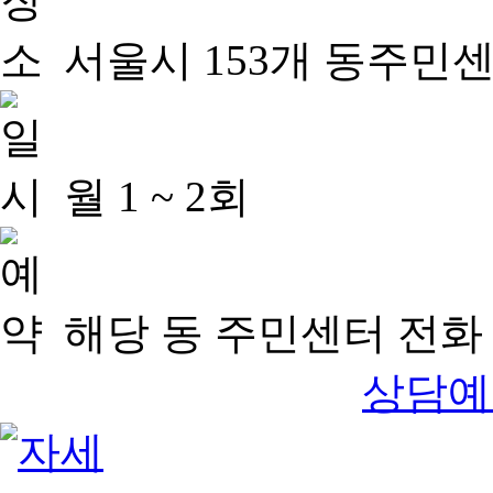
서울시 153개 동주민
월 1 ~ 2회
해당 동 주민센터 전화 
상담예