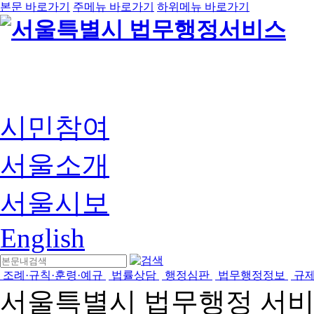
본문 바로가기
주메뉴 바로가기
하위메뉴 바로가기
시민참여
서울소개
서울시보
English
조례·규칙·훈령·예규
법률상담
행정심판
법무행정정보
규
서울특별시 법무행정 서