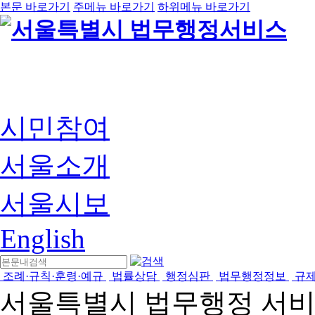
본문 바로가기
주메뉴 바로가기
하위메뉴 바로가기
시민참여
서울소개
서울시보
English
조례·규칙·훈령·예규
법률상담
행정심판
법무행정정보
규
서울특별시 법무행정 서