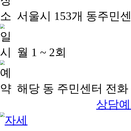
서울시 153개 동주민
월 1 ~ 2회
해당 동 주민센터 전화 
상담예