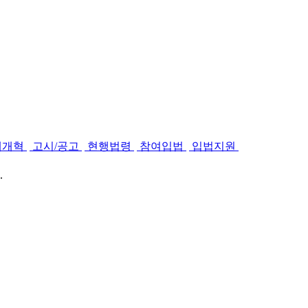
제개혁
고시/공고
현행법령
참여입법
입법지원
.