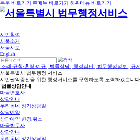
본문 바로가기
주메뉴 바로가기
하위메뉴 바로가기
시민참여
서울소개
서울시보
English
조례·규칙·훈령·예규
법률상담
행정심판
법무행정정보
규
서울특별시 법무행정 서비스
시민권익증진을 위한 행정서비스를 구현하도록 노력하겠습니다
법률상담안내
마을변호사
상담안내
우리동네 정기상담일
상담예약
상담예약 변경.취소
마을법무사
상담안내
우리동네 정기상담일