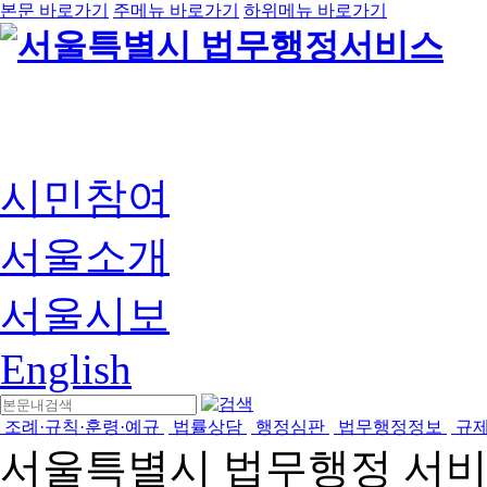
본문 바로가기
주메뉴 바로가기
하위메뉴 바로가기
시민참여
서울소개
서울시보
English
조례·규칙·훈령·예규
법률상담
행정심판
법무행정정보
규
서울특별시 법무행정 서