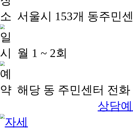
서울시 153개 동주민
월 1 ~ 2회
해당 동 주민센터 전화 
상담예