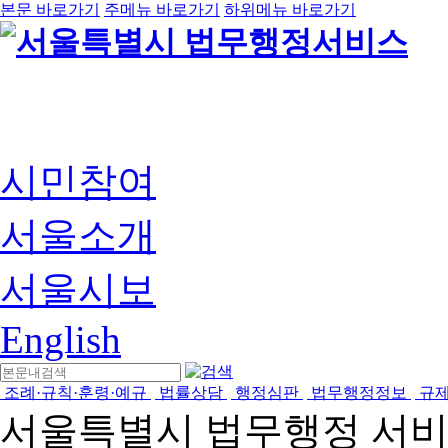
본문 바로가기
주메뉴 바로가기
하위메뉴 바로가기
시민참여
서울소개
서울시보
English
조례·규칙·훈령·예규
법률상담
행정심판
법무행정정보
규
서울특별시 법무행정 서