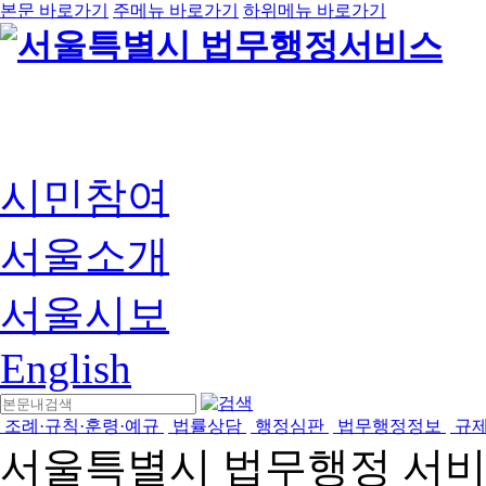
본문 바로가기
주메뉴 바로가기
하위메뉴 바로가기
시민참여
서울소개
서울시보
English
조례·규칙·훈령·예규
법률상담
행정심판
법무행정정보
규
서울특별시 법무행정 서