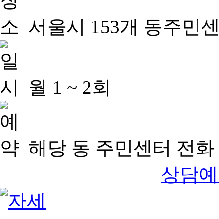
서울시 153개 동주민
월 1 ~ 2회
해당 동 주민센터 전화 
상담예