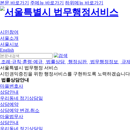
본문 바로가기
주메뉴 바로가기
하위메뉴 바로가기
시민참여
서울소개
서울시보
English
조례·규칙·훈령·예규
법률상담
행정심판
법무행정정보
규
서울특별시 법무행정 서비스
시민권익증진을 위한 행정서비스를 구현하도록 노력하겠습니다
법률상담안내
마을변호사
상담안내
우리동네 정기상담일
상담예약
상담예약 변경.취소
마을법무사
상담안내
우리동네 정기상담일