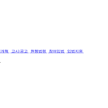
제개혁
고시/공고
현행법령
참여입법
입법지원
.